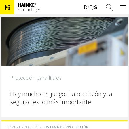
D
/
E
/
S
Tog
nav
Protección para filtros
Hay mucho en juego. La precisión y la
segurad es lo más importante.
HOME
·
PRODUCTOS
·
SISTEMA DE PROTECCIÓN